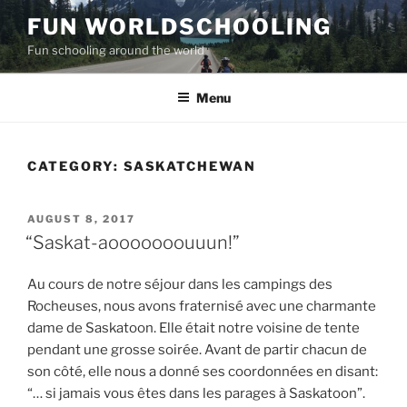
Skip
FUN WORLDSCHOOLING
to
Fun schooling around the world
content
Menu
CATEGORY:
SASKATCHEWAN
POSTED
AUGUST 8, 2017
ON
“Saskat-aooooooouuun!”
Au cours de notre séjour dans les campings des
Rocheuses, nous avons fraternisé avec une charmante
dame de Saskatoon. Elle était notre voisine de tente
pendant une grosse soirée. Avant de partir chacun de
son côté, elle nous a donné ses coordonnées en disant:
“… si jamais vous êtes dans les parages à Saskatoon”.