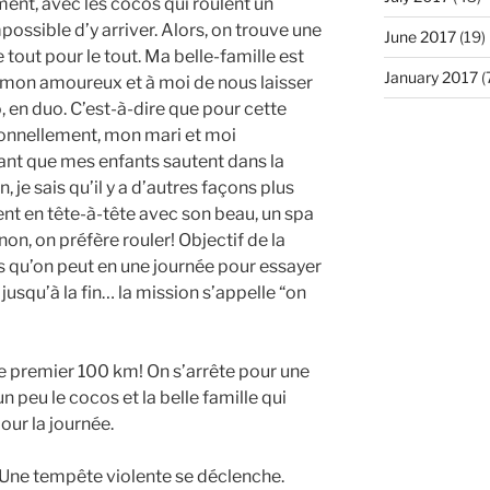
ent, avec les cocos qui roulent un
ssible d’y arriver. Alors, on trouve une
June 2017
(19)
 tout pour le tout. Ma belle-famille est
January 2017
(
à mon amoureux et à moi de nous laisser
, en duo. C’est-à-dire que pour cette
onnellement, mon mari et moi
nt que mes enfants sautent dans la
 je sais qu’il y a d’autres façons plus
t en tête-à-tête avec son beau, un spa
n, on préfère rouler! Objectif de la
us qu’on peut en une journée pour essayer
o jusqu’à la fin… la mission s’appelle “on
e premier 100 km! On s’arrête pour une
 peu le cocos et la belle famille qui
our la journée.
. Une tempête violente se déclenche.