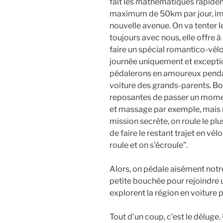
fait les mathématiques rapidem
maximum de 50km par jour, impo
nouvelle avenue. On va tenter le
toujours avec nous, elle offre 
faire un spécial romantico-vélo
journée uniquement et excepti
pédalerons en amoureux penda
voiture des grands-parents. Bon,
reposantes de passer un momen
et massage par exemple, mais no
mission secrète, on roule le pl
de faire le restant trajet en vél
roule et on s’écroule”.
Alors, on pédale aisément notr
petite bouchée pour rejoindre un
explorent la région en voiture p
Tout d’un coup, c’est le déluge