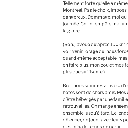
Tellement forte qu’elle a même
Montreal. Pas le choix, impossi
dangereux. Dommage, moi qui r
journée. Cette tempête met un f
la gloire.
(Bon, j’avoue qu’après 100km d
voir venir l’orage qui nous forc
quand-même acceptable, mes j
en faire plus, mon cou et mes f
plus que suffisante.)
Bref, nous sommes arrivés à l’îl
hôtes sont de chers amis. Mes e
d’être hébergés par une famill
retrouvailles. On mange ensem
ensemble jusqu’à tard. Le lend
déjeuner, de jouer avec leurs p
c’est déjà le temps de partir.