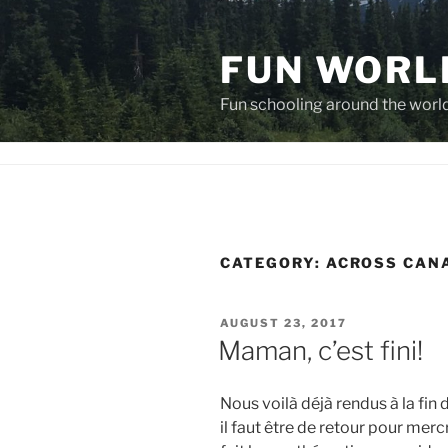
Skip
to
FUN WORL
content
Fun schooling around the worl
CATEGORY:
ACROSS CANA
POSTED
AUGUST 23, 2017
ON
Maman, c’est fini!
Nous voilà déjà rendus à la fi
il faut être de retour pour mercr