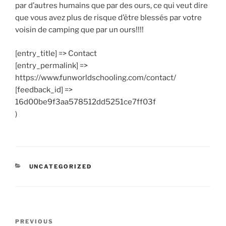
par d’autres humains que par des ours, ce qui veut dire
que vous avez plus de risque d’être blessés par votre
voisin de camping que par un ours!!!!
[entry_title] => Contact
[entry_permalink] =>
https://www.funworldschooling.com/contact/
[feedback_id] =>
16d00be9f3aa578512dd5251ce7ff03f
)
CATEGORIES
UNCATEGORIZED
Post
Previous
PREVIOUS