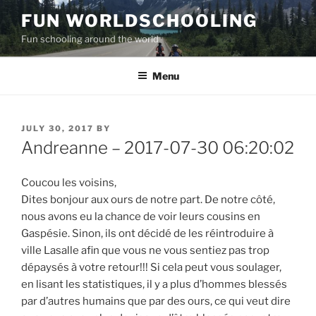
Skip
FUN WORLDSCHOOLING
to
Fun schooling around the world
content
Menu
POSTED
JULY 30, 2017
BY
ON
Andreanne – 2017-07-30 06:20:02
Coucou les voisins,
Dites bonjour aux ours de notre part. De notre côté,
nous avons eu la chance de voir leurs cousins en
Gaspésie. Sinon, ils ont décidé de les réintroduire à
ville Lasalle afin que vous ne vous sentiez pas trop
dépaysés à votre retour!!! Si cela peut vous soulager,
en lisant les statistiques, il y a plus d’hommes blessés
par d’autres humains que par des ours, ce qui veut dire