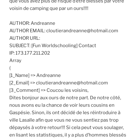
que vous avez plus de risque d’être blessés par votre
voisin de camping que par un ours!!!!
AUTHOR: Andreanne
AUTHOR EMAIL: cloutierandreanne@hotmail.com
AUTHOR URL:
SUBJECT: [Fun Worldschooling] Contact
IP: 173.177.211.202
Array
(
[1_Name] => Andreanne
[2_Email] => cloutierandreanne@hotmail.com
[3_Comment] => Coucou les voisins,
Dites bonjour aux ours de notre part. De notre côté,
nous avons eu la chance de voir leurs cousins en
Gaspésie. Sinon, ils ont décidé de les réintroduire à
ville Lasalle afin que vous ne vous sentiez pas trop
dépaysés à votre retour!!! Si cela peut vous soulager,
en lisant les statistiques, il y a plus d’hommes blessés