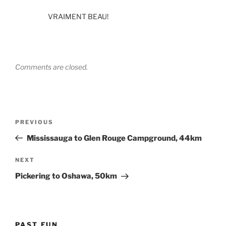
VRAIMENT BEAU!
Comments are closed.
Post
Previous
PREVIOUS
navigation
Post
Mississauga to Glen Rouge Campground, 44km
Next
NEXT
Post
Pickering to Oshawa, 50km
PAST FUN