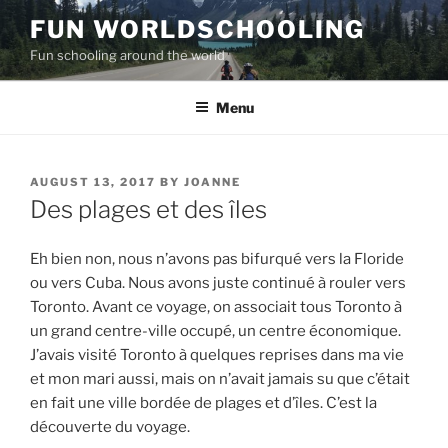
Skip
FUN WORLDSCHOOLING
to
Fun schooling around the world
content
Menu
POSTED
AUGUST 13, 2017
BY
JOANNE
ON
Des plages et des îles
Eh bien non, nous n’avons pas bifurqué vers la Floride
ou vers Cuba. Nous avons juste continué à rouler vers
Toronto. Avant ce voyage, on associait tous Toronto à
un grand centre-ville occupé, un centre économique.
J’avais visité Toronto à quelques reprises dans ma vie
et mon mari aussi, mais on n’avait jamais su que c’était
en fait une ville bordée de plages et d’îles. C’est la
découverte du voyage.