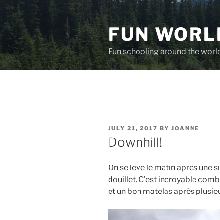
Skip
to
FUN WORL
content
Fun schooling around the worl
POSTED
JULY 21, 2017
BY
JOANNE
ON
Downhill!
On se lève le matin après une s
douillet. C’est incroyable com
et un bon matelas après plusie