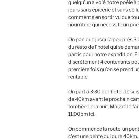
quelqu’un a volé notre poêle à 
jours sans épicerie et sans cell
comment s’en sortir vu que tout
nourriture qui nécessite un po
On panique jusqu’à peu près 3:
du resto de l’hotel qui se dema
partis pour notre expedition. E
discrètement 4 contenants pour 
première fois qu’on se prend u
rentable.
On part à 3:30 de l’hotel. Je sui
de 40km avant le prochain camp
tombée de la nuit. Malgré le fai
11:00pm ici.
On commence la route, un pente
c’est une pente qui dure 40km.