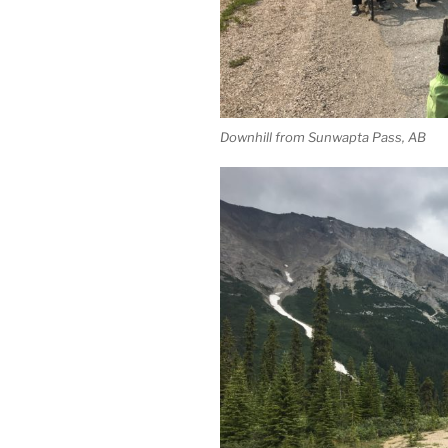
Downhill from Sunwapta Pass, AB